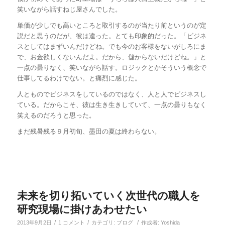
笑いながら話すねじ屋さんでした。
単価が少しでも高いところと取引するのが当たり前というのが定
説だと思うのだが、彼は違った。とても印象的だった。「ビジネ
スとしてはまずいんだけどね。でも今のお客様をないがしろにま
で、お金欲しくないんだよ。だから、儲からないだけどね。」と
一点の曇りなく、笑いながら話す。ロジックとかそういう概念で
仕事してるわけでない。と痛烈に感じた。
人とものでビジネスをしているのではなく、人と人でビジネスし
ている。だからこそ、彼は生き生きしていて、一点の曇りもなく
笑えるのだろうと思った。
まだ残暑残る９月初旬、墨田の夏は終わらない。
未来を切り拓いていく次世代の職人を
研究現場に掛けあわせたい
/
/
/
2013年9月2日
1 コメント
カテゴリ:
ブログ
作成者:
Yoshida