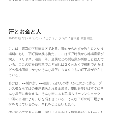
汗とお金と人
/
/
/
2013年9月3日
0 コメント
カテゴリ:
ブログ
作成者:
齊藤 想聖
ここは、東京の下町墨田区である。都心からわずか数キロという
場所にあり、下町情緒残る街だ。ここは江戸時代から地場産業が
栄え、メリヤス、油脂、革、金属などの製造業が所狭しと並んで
いる。ここの街を自転車でこぎ回れば２０分近くで横断できるほ
どの敷地面積しかないそんな場所に３０００もの町工場が存在し
ている。
歩けば、●●製作所、●●油脂、石けんの香りがほのかに香る。プ
レス機ならではの重厚感あふれる金属音。墨田を歩けばすぐにそ
んな場所に出会える。そんな街にある工場もリーマンショック、
中国の台頭により、頭を悩ませている。そんな下町の町工場が今
何を考えているのか、それを伝えたいと思う。
僕が初めてであった町工場は「うちらは人情主義だからねー」と