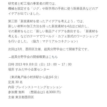
研究者と町工場の事業者の間では、
機械を固定する「ジグ」や医学用の手術に使う医療器具などのア
イデアが出ていました。
第三部「新規素材を使ったアイデアを考えよう」では、
新しい材料や加工方法を持った新規素材を4点ほど紹介し、
その素材をもとに「新しい製品アイデアを創出する」「新素材を
考える」などのテーマでワールド・カフェ形式のワークショップ
を行いました。（協力：マテリアルコネクション）
次回は3月、墨田区主催、超異分野学会にて開催予定です。
→超異分野学会の開催概要は
こちら
日時 2013 年9 月8 日（日）13：00 ～ 17：00
場所 すみだ中小企業センター
（東武亀戸線小村井駅から徒歩6 分）
定員 30 名
内容 ブレインストーミングセッション
参加費 無料 （懇親会は1 名3000 円）
主催 東京都墨田区