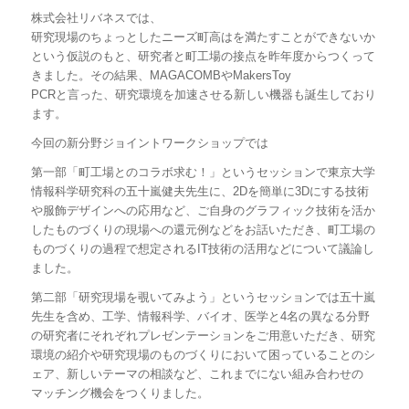
株式会社リバネスでは、
研究現場のちょっとしたニーズ町高はを満たすことができないか
という仮説のもと、研究者と町工場の接点を昨年度からつくって
きました。その結果、MAGACOMBやMakersToy
PCRと言った、研究環境を加速させる新しい機器も誕生しており
ます。
今回の新分野ジョイントワークショップでは
第一部「町工場とのコラボ求む！」というセッションで東京大学
情報科学研究科の五十嵐健夫先生に、2Dを簡単に3Dにする技術
や服飾デザインへの応用など、ご自身のグラフィック技術を活か
したものづくりの現場への還元例などをお話いただき、町工場の
ものづくりの過程で想定されるIT技術の活用などについて議論し
ました。
第二部「研究現場を覗いてみよう」というセッションでは五十嵐
先生を含め、工学、情報科学、バイオ、医学と4名の異なる分野
の研究者にそれぞれプレゼンテーションをご用意いただき、研究
環境の紹介や研究現場のものづくりにおいて困っていることのシ
ェア、新しいテーマの相談など、これまでにない組み合わせの
マッチング機会をつくりました。