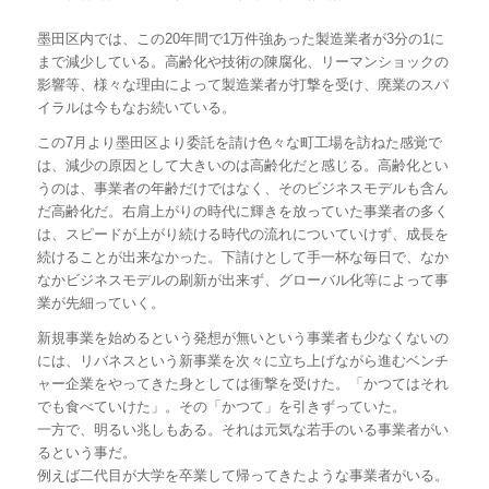
墨田区内では、この20年間で1万件強あった製造業者が3分の1に
まで減少している。高齢化や技術の陳腐化、リーマンショックの
影響等、様々な理由によって製造業者が打撃を受け、廃業のスパ
イラルは今もなお続いている。
この7月より墨田区より委託を請け色々な町工場を訪ねた感覚で
は、減少の原因として大きいのは高齢化だと感じる。高齢化とい
うのは、事業者の年齢だけではなく、そのビジネスモデルも含ん
だ高齢化だ。右肩上がりの時代に輝きを放っていた事業者の多く
は、スピードが上がり続ける時代の流れについていけず、成長を
続けることが出来なかった。下請けとして手一杯な毎日で、なか
なかビジネスモデルの刷新が出来ず、グローバル化等によって事
業が先細っていく。
新規事業を始めるという発想が無いという事業者も少なくないの
には、リバネスという新事業を次々に立ち上げながら進むベンチ
ャー企業をやってきた身としては衝撃を受けた。「かつてはそれ
でも食べていけた」。その「かつて」を引きずっていた。
一方で、明るい兆しもある。それは元気な若手のいる事業者がい
るという事だ。
例えば二代目が大学を卒業して帰ってきたような事業者がいる。