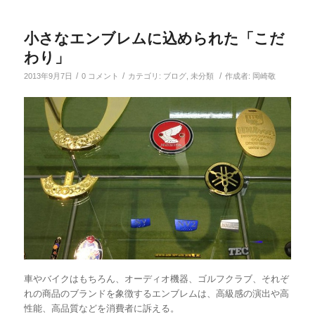
小さなエンブレムに込められた「こだ
わり」
/
/
/
2013年9月7日
0 コメント
カテゴリ:
ブログ
,
未分類
作成者:
岡崎敬
車やバイクはもちろん、オーディオ機器、ゴルフクラブ、それぞ
れの商品のブランドを象徴するエンブレムは、高級感の演出や高
性能、高品質などを消費者に訴える。