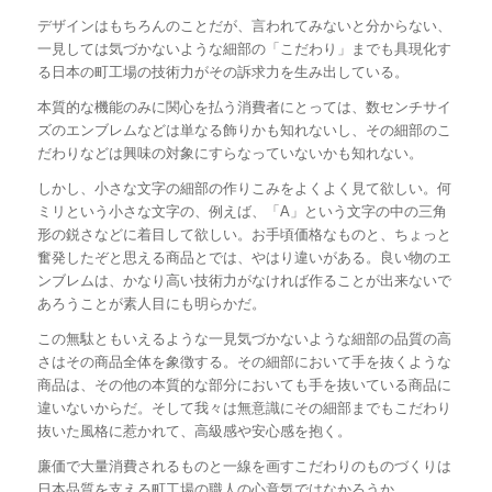
デザインはもちろんのことだが、言われてみないと分からない、
一見しては気づかないような細部の「こだわり」までも具現化す
る日本の町工場の技術力がその訴求力を生み出している。
本質的な機能のみに関心を払う消費者にとっては、数センチサイ
ズのエンブレムなどは単なる飾りかも知れないし、その細部のこ
だわりなどは興味の対象にすらなっていないかも知れない。
しかし、小さな文字の細部の作りこみをよくよく見て欲しい。何
ミリという小さな文字の、例えば、「A」という文字の中の三角
形の鋭さなどに着目して欲しい。お手頃価格なものと、ちょっと
奮発したぞと思える商品とでは、やはり違いがある。良い物のエ
ンブレムは、かなり高い技術力がなければ作ることが出来ないで
あろうことが素人目にも明らかだ。
この無駄ともいえるような一見気づかないような細部の品質の高
さはその商品全体を象徴する。その細部において手を抜くような
商品は、その他の本質的な部分においても手を抜いている商品に
違いないからだ。そして我々は無意識にその細部までもこだわり
抜いた風格に惹かれて、高級感や安心感を抱く。
廉価で大量消費されるものと一線を画すこだわりのものづくりは
日本品質を支える町工場の職人の心意気ではなかろうか。