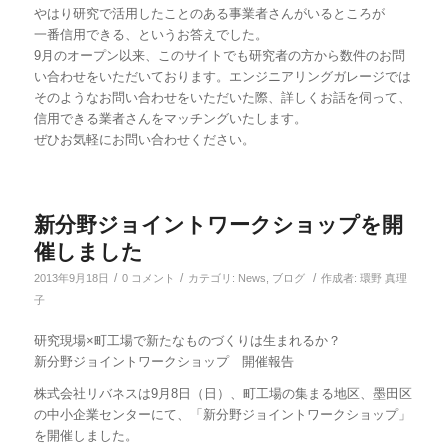
やはり研究で活用したことのある事業者さんがいるところが
一番信用できる、というお答えでした。
9月のオープン以来、このサイトでも研究者の方から数件のお問
い合わせをいただいております。エンジニアリングガレージでは
そのようなお問い合わせをいただいた際、詳しくお話を伺って、
信用できる業者さんをマッチングいたします。
ぜひお気軽にお問い合わせください。
新分野ジョイントワークショップを開
催しました
/
/
/
2013年9月18日
0 コメント
カテゴリ:
News
,
ブログ
作成者:
環野 真理
子
研究現場×町工場で新たなものづくりは生まれるか？
新分野ジョイントワークショップ 開催報告
株式会社リバネスは9月8日（日）、町工場の集まる地区、墨田区
の中小企業センターにて、「新分野ジョイントワークショップ」
を開催しました。