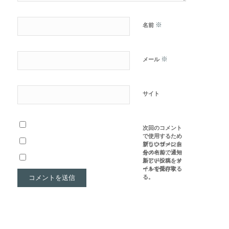
※
名前
※
メール
サイト
次回のコメント
で使用するため
ブラウザーに自
新しいコメント
分の名前、メー
をメールで通知
ルアドレス、サ
新しい投稿をメ
イトを保存す
ールで受け取る
る。