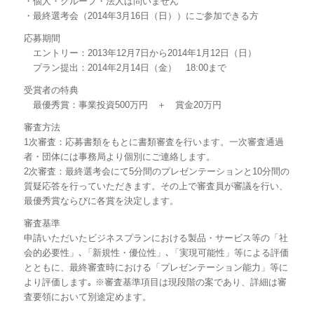
・個人・グループ・法人は問いません
・最終選考会（2014年3月16日（日））にご参加できる方
応募期間
エントリー：2013年12月7日から2014年1月12日（日）
プラン提出：2014年2月14日（金） 18:00まで
受賞者の特典
最優秀賞：事業投資500万円 ＋ 賞金20万円
審査方法
1次審査：応募書類をもとに書類審査を行います。一次審査通過
者・団体には事務局より個別にご連絡します。
2次審査：最終選考会にて5分間のプレゼンテーションと10分間の
質疑応答を行っていただきます。その上で審査員が審議を行い、
最優秀賞ならびに各賞を決定します。
審査基準
申請いただいたビジネスプランにおける製品・サービス等の「社
会的必要性」､「新規性・優位性」､「実現可能性」等による評価
とともに、最終審査時における「プレゼンテーション能力」等に
より評価します｡ ※審査基準項目は現段階の案であり、詳細は審
査要領において別途定めます。