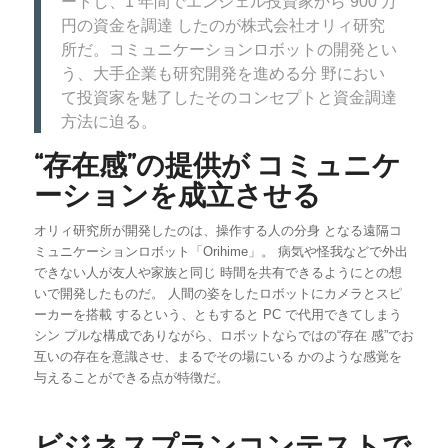
ートし、1 年間でエンジェル投資家から 900 万
円の資金を調達 したのが株式会社オリィ研究
所だ。コミュニケーションロボットの開発とい
う、大手企業も研究開発を進める分 野におい
て投資家を魅了したそのコンセプトと資金調達
方法に迫る。
“存在感”の提供が コミュニケ
ーションを成立させる
オリィ研究所が開発したのは、操作する人の分身 となる遠隔コ
ミュニケーションロボット「Orihime」。 病気や怪我などで外出
できない人が友人や家族と同じ 時間を共有できるようにとの想
いで開発したものだ。 人間の姿をしたロボットにカメラとスピ
ーカーを搭載 するという、ともすると PC で代用できてしまう
シン プルな構成でありながら、ロボットならではの“存在 感”でお
互いの存在を意識させ、まるでその場にいる かのような感覚を
与えることができる点が特徴だ。
ビジネスプランコンテストで