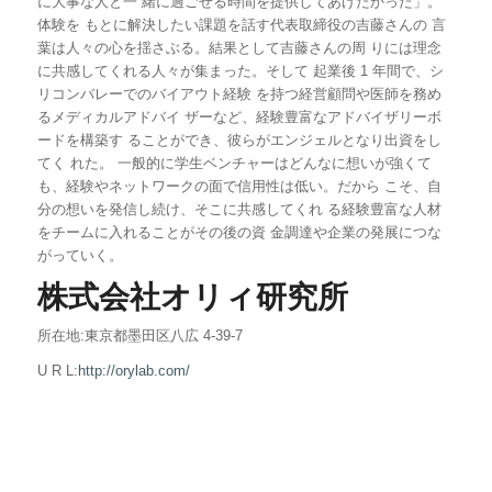
に大事な人と一 緒に過ごせる時間を提供してあげたかった」。
体験を もとに解決したい課題を話す代表取締役の吉藤さんの 言
葉は人々の心を揺さぶる。結果として吉藤さんの周 りには理念
に共感してくれる人々が集まった。そして 起業後 1 年間で、シ
リコンバレーでのバイアウト経験 を持つ経営顧問や医師を務め
るメディカルアドバイ ザーなど、経験豊富なアドバイザリーボ
ードを構築す ることができ、彼らがエンジェルとなり出資をし
てく れた。 一般的に学生ベンチャーはどんなに想いが強くて
も、経験やネットワークの面で信用性は低い。だから こそ、自
分の想いを発信し続け、そこに共感してくれ る経験豊富な人材
をチームに入れることがその後の資 金調達や企業の発展につな
がっていく。
株式会社オリィ研究所
所在地:東京都墨田区八広 4-39-7
U R L:
http://orylab.com/