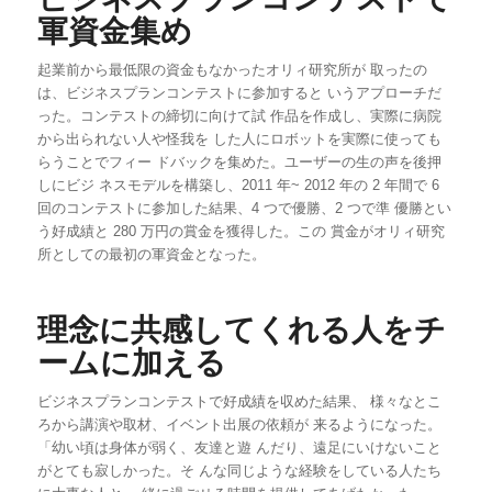
軍資金集め
起業前から最低限の資金もなかったオリィ研究所が 取ったの
は、ビジネスプランコンテストに参加すると いうアプローチだ
った。コンテストの締切に向けて試 作品を作成し、実際に病院
から出られない人や怪我を した人にロボットを実際に使っても
らうことでフィー ドバックを集めた。ユーザーの生の声を後押
しにビジ ネスモデルを構築し、2011 年~ 2012 年の 2 年間で 6
回のコンテストに参加した結果、4 つで優勝、2 つで準 優勝とい
う好成績と 280 万円の賞金を獲得した。この 賞金がオリィ研究
所としての最初の軍資金となった。
理念に共感してくれる人をチ
ームに加える
ビジネスプランコンテストで好成績を収めた結果、 様々なとこ
ろから講演や取材、イベント出展の依頼が 来るようになった。
「幼い頃は身体が弱く、友達と遊 んだり、遠足にいけないこと
がとても寂しかった。そ んな同じような経験をしている人たち