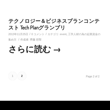
テクノロジー＆ビジネスプランコンテ
スト Tech Planグランプリ
/
/
2013年11月25日
0 コメント
カテゴリ:
event
,
工学人材の為の起業資金の
/
集め方
作成者:
齊藤 想聖
さらに読む
→
1
2
Page 2 of 2