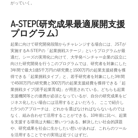
がっていく。
A-STEP(研究成果最適展開支援
プログラム)
起業に向けて研究開発段階からチャレンジする場合には、JSTが
実施するA-STEPの「起業挑戦ステージ」というプログラムが最
適だ。シーズの実用化に向けて、大学発ベンチャー企業の設立に
向けた研究開発を行うこのプログラムでは、研究者を対象にした
3年間で最大1億5千万円の研究費と1500万円の起業支援経費を獲
得できる「起業挑戦タイプ」と、若手研究者を対象にした3年間
で4500万円の研究費と300万円の起業支援経費を獲得できる「起
業挑戦タイプ(若手起業育成)」が用意されている。どちらも起業
支援機関等との連携が必須となっているが、自分の研究成果をビ
ジネス化したい場合には活用するとよいだろう。 ここで紹介し
た5つのアプローチは、どれかを選ばなければならないものでは
なく、組み合わせて活用することができる。10年前に比べ、起業
を支援する環境は大幅に整いつつある。解決したい社会的課題
や、研究成果を社会に生かしたい想いがあれば、これらのツール
を活用することでその実現は近づくはずだ。