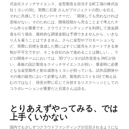
式会社スイッチサイエンス、金型製造を担当する町工場の株式会
社ミヨシの3社。実際に石渡 さんがプロジェクトの想いを伝え、
それに共感してくれたパートナーだ。「開発しても売れなければ
意味がない。そのためには、開発段階から売ることまで考えたチ
ーム作りが重要です。クラウドファンディングを利用して資金調
達を行う場合、最終的な調達金額は予測できませんから、いきな
り人を雇うことはできません。さらに金型やプロモーションな
ど、実際に目標を達成した際にはすぐに販売をスタートできる体
制が不可欠ですが、そこを自社のみで進めることは難しい」。ラ
ピロ開発チームにおいては、3Dプリンタの試作造形をJMCが担
い、基板の設計製造をスイッチサイエンスが担い、量産時に必要
となる金型製作と射出成形をミヨシが担っている。試作品開発や
その後の販売において必要な人的、製造的コストを1社で抱え込
むのではなく、得意分野に応じて分担するリスクヘッジとしての
コラボレーションが重要だと石渡さんは語る。
とりあえずやってみる、では
上手くいかない
国内でも少しずつクラウドファンディングが注目されるようにな