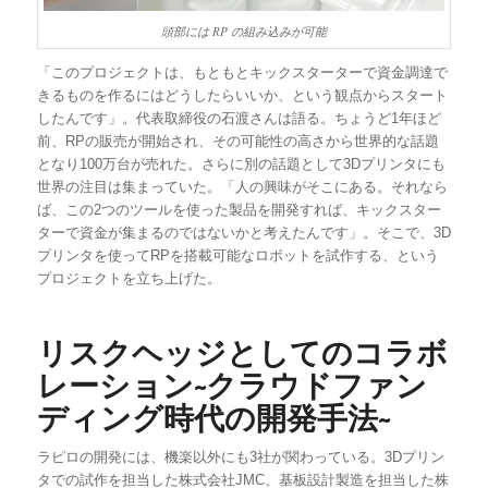
頭部には RP の組み込みが可能
「このプロジェクトは、もともとキックスターターで資金調達で
きるものを作るにはどうしたらいいか、という観点からスタート
したんです」。代表取締役の石渡さんは語る。ちょうど1年ほど
前、RPの販売が開始され、その可能性の高さから世界的な話題
となり100万台が売れた。さらに別の話題として3Dプリンタにも
世界の注目は集まっていた。「人の興味がそこにある。それなら
ば、この2つのツールを使った製品を開発すれば、キックスター
ターで資金が集まるのではないかと考えたんです」。そこで、3D
プリンタを使ってRPを搭載可能なロボットを試作する、という
プロジェクトを立ち上げた。
リスクヘッジとしてのコラボ
レーション~クラウドファン
ディング時代の開発手法~
ラピロの開発には、機楽以外にも3社が関わっている。3Dプリン
タでの試作を担当した株式会社JMC、基板設計製造を担当した株