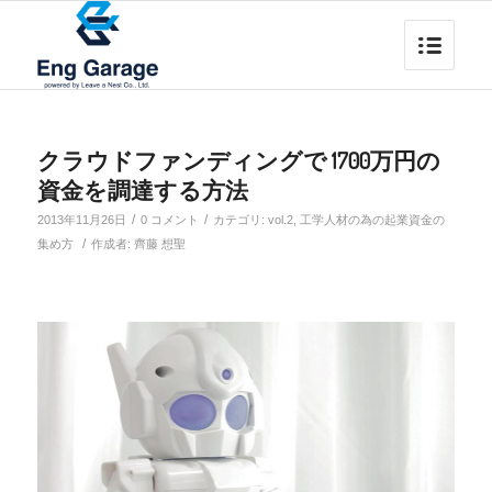
クラウドファンディングで 1700万円の
資金を調達する方法
/
/
2013年11月26日
0 コメント
カテゴリ:
vol.2
,
工学人材の為の起業資金の
/
集め方
作成者:
齊藤 想聖