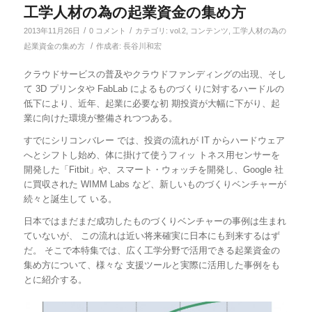
工学人材の為の起業資金の集め方
/
/
2013年11月26日
0 コメント
カテゴリ:
vol.2
,
コンテンツ
,
工学人材の為の
/
起業資金の集め方
作成者:
長谷川和宏
クラウドサービスの普及やクラウドファンディングの出現、そし
て 3D プリンタや FabLab によるものづくりに対するハードルの
低下により、近年、起業に必要な初 期投資が大幅に下がり、起
業に向けた環境が整備されつつある。
すでにシリコンバレー では、投資の流れが IT からハードウェア
へとシフトし始め、体に掛けて使うフィッ トネス用センサーを
開発した「Fitbit」や、スマート・ウォッチを開発し、Google 社
に買収された WIMM Labs など、新しいものづくりベンチャーが
続々と誕生して いる。
日本ではまだまだ成功したものづくりベンチャーの事例は生まれ
ていないが、 この流れは近い将来確実に日本にも到来するはず
だ。 そこで本特集では、広く工学分野で活用できる起業資金の
集め方について、様々な 支援ツールと実際に活用した事例をも
とに紹介する。