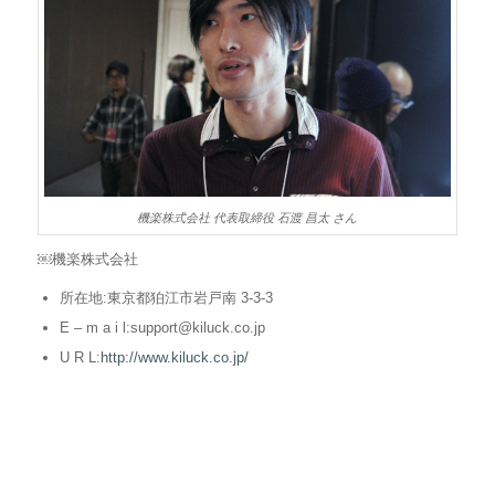
機楽株式会社 代表取締役 石渡 昌太 さん
￼機楽株式会社
所在地:東京都狛江市岩戸南 3-3-3
E – m a i l:
support@kiluck.co.jp
U R L:
http://www.kiluck.co.jp/