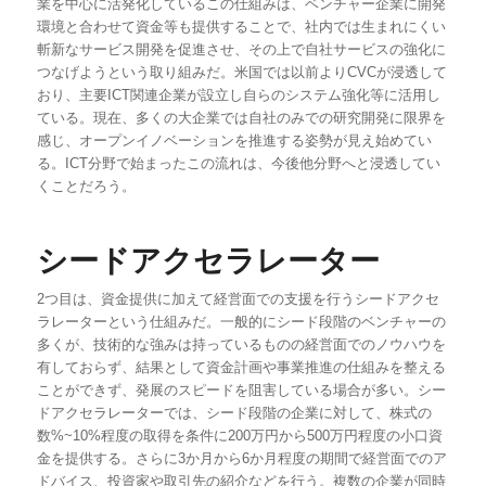
業を中心に活発化しているこの仕組みは、ベンチャー企業に開発
環境と合わせて資金等も提供することで、社内では生まれにくい
斬新なサービス開発を促進させ、その上で自社サービスの強化に
つなげようという取り組みだ。米国では以前よりCVCが浸透して
おり、主要ICT関連企業が設立し自らのシステム強化等に活用し
ている。現在、多くの大企業では自社のみでの研究開発に限界を
感じ、オープンイノベーションを推進する姿勢が見え始めてい
る。ICT分野で始まったこの流れは、今後他分野へと浸透してい
くことだろう。
シードアクセラレーター
2つ目は、資金提供に加えて経営面での支援を行うシードアクセ
ラレーターという仕組みだ。一般的にシード段階のベンチャーの
多くが、技術的な強みは持っているものの経営面でのノウハウを
有しておらず、結果として資金計画や事業推進の仕組みを整える
ことができず、発展のスピードを阻害している場合が多い。シー
ドアクセラレーターでは、シード段階の企業に対して、株式の
数%~10%程度の取得を条件に200万円から500万円程度の小口資
金を提供する。さらに3か月から6か月程度の期間で経営面でのア
ドバイス、投資家や取引先の紹介などを行う。複数の企業が同時