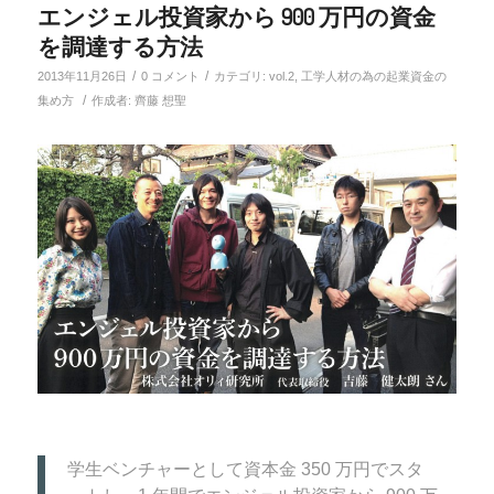
エンジェル投資家から 900 万円の資金
を調達する方法
/
/
2013年11月26日
0 コメント
カテゴリ:
vol.2
,
工学人材の為の起業資金の
/
集め方
作成者:
齊藤 想聖
学生ベンチャーとして資本金 350 万円でスタ