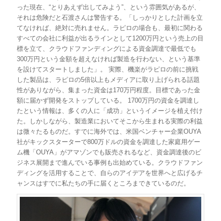
った現在、“とりあえず出してみよう”、という雰囲気があるが、
それは危険だと石渡さんは警告する。「しっかりとした計画を立
てなければ、絶対に売れません。ラピロの場合も、最初に関わる
すべての会社に利益が出るラインとして1200万円という売上の目
標を立て、クラウドファンディングによる資金調達で最低でも
300万円という金額を超えなければ製造を行わない、という基準
を設けてスタートしました」。 実際、機楽がラピロの前に挑戦
した製品は、ラピロの5倍以上もメディアに取り上げられる話題
性がありながら、集まった資金は170万円程度。目標であった金
額に届かず開発をストップしている。 1700万円の資金を調達し
たという情報は、多くの人に「成功」というイメージを植え付け
た。しかしながら、製造業においてそこから生まれる実際の利益
は微々たるものだ。すでに海外では、米国ベンチャー企業OUYA
社がキックスターターで800万ドルの資金を調達した家庭用ゲー
ム機「OUYA」がアマゾンでも販売されるなど、資金調達後のビ
ジネス展開まで進んでいる事例も出始めている。クラウドファン
ディングを活用することで、自らのアイデアを世界へと広げるチ
ャンスはすでに私たちの手に届くところまできているのだ。