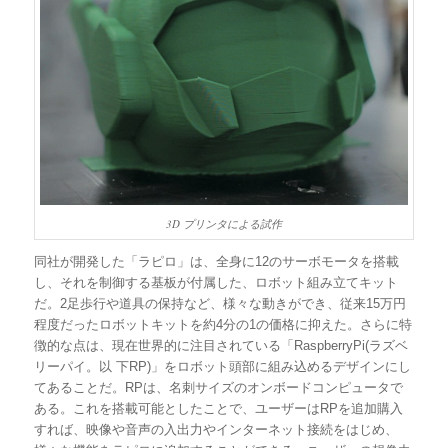
3D プリンタによる試作
同社が開発した「ラピロ」は、全身に12のサーボモータを搭載
し、それを制御する基板が付属した、ロボット組み立てキット
だ。2足歩行や道具の保持など、様々な動きができ、従来15万円
程度だったロボットキットを約4分の1の価格に抑えた。さらに特
徴的な点は、現在世界的に注目されている「RaspberryPi(ラズベ
リーパイ。以 下RP)」をロボット頭部に組み込めるデザインにし
てあることだ。RPは、名刺サイズのオンボードコンピュータで
ある。これを搭載可能としたことで、ユーザーはRPを追加購入
すれば、映像や音声の入出力やインターネット接続をはじめ、