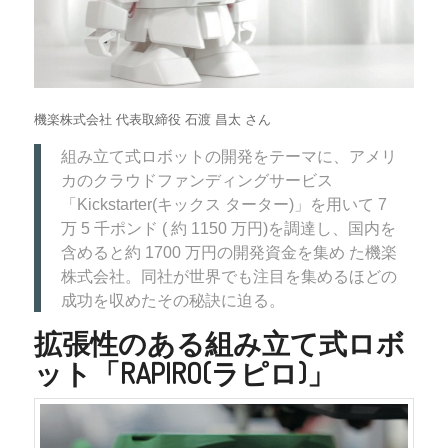
機楽株式会社 代表取締役 石渡 昌太 さん
組み立て式ロボットの開発をテーマに、アメリ
カのクラウドファンディングサービス
「Kickstarter(キックス ターター)」を用いて 7
万 5 千ポンド ( 約 1150 万円)を調達し、国内を
含めると約 1700 万円の開発資金を集め た機楽
株式会社。同社が世界でも注目を集めるほどの
成功を収めたその秘訣に迫る。
拡張性のある組み立て式ロボ
ット「RAPIRO(ラピロ)」