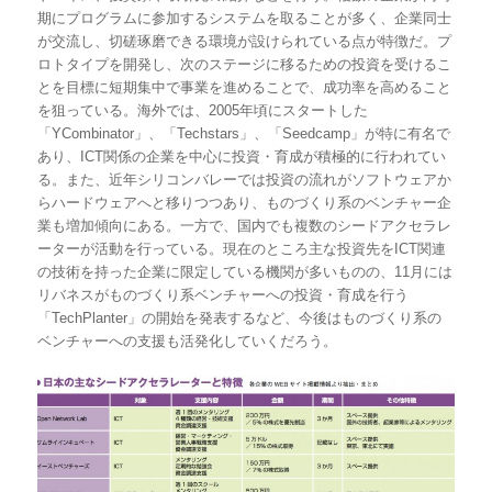
期にプログラムに参加するシステムを取ることが多く、企業同士
が交流し、切磋琢磨できる環境が設けられている点が特徴だ。プ
ロトタイプを開発し、次のステージに移るための投資を受けるこ
とを目標に短期集中で事業を進めることで、成功率を高めること
を狙っている。海外では、2005年頃にスタートした
「YCombinator」、「Techstars」、「Seedcamp」が特に有名で
あり、ICT関係の企業を中心に投資・育成が積極的に行われてい
る。また、近年シリコンバレーでは投資の流れがソフトウェアか
らハードウェアへと移りつつあり、ものづくり系のベンチャー企
業も増加傾向にある。一方で、国内でも複数のシードアクセラレ
ーターが活動を行っている。現在のところ主な投資先をICT関連
の技術を持った企業に限定している機関が多いものの、11月には
リバネスがものづくり系ベンチャーへの投資・育成を行う
「TechPlanter」の開始を発表するなど、今後はものづくり系の
ベンチャーへの支援も活発化していくだろう。